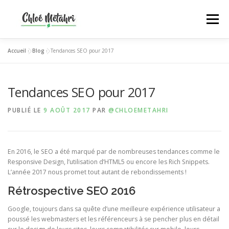
Aller
au
Menu
contenu
Accueil
»
Blog
»
Tendances SEO pour 2017
DÉCOUVRIR
PRÉSENTATION
SERVICES
Tendances SEO pour 2017
BLOG
CONTACT
PUBLIÉ LE
9 AOÛT 2017
PAR
@CHLOEMETAHRI
En 2016, le SEO a été marqué par de nombreuses tendances comme le
Responsive Design, l’utilisation d’HTML5 ou encore les Rich Snippets.
L’année 2017 nous promet tout autant de rebondissements !
Rétrospective SEO 2016
Google, toujours dans sa quête d’une meilleure expérience utilisateur a
poussé les webmasters et les référenceurs à se pencher plus en détail