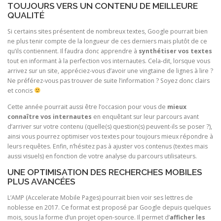
TOUJOURS VERS UN CONTENU DE MEILLEURE
QUALITÉ
Si certains sites présentent de nombreux textes, Google pourrait bien
ne plus tenir compte de la longueur de ces derniers mais plutôt de ce
qu’ils contiennent. Il faudra donc apprendre à
synthétiser vos textes
tout en informant à la perfection vos internautes. Cela-dit, lorsque vous
arrivez sur un site, appréciez-vous d’avoir une vingtaine de lignes à lire ?
Ne préférez-vous pas trouver de suite l’information ? Soyez donc clairs
et concis
Cette année pourrait aussi être l’occasion pour vous de
mieux
connaître vos internautes
en enquêtant sur leur parcours avant
d’arriver sur votre contenu (quelle(s) question(s) peuvent-ils se poser ?),
ainsi vous pourrez optimiser vos textes pour toujours mieux répondre à
leurs requêtes. Enfin, n’hésitez pas à ajuster vos contenus (textes mais
aussi visuels) en fonction de votre analyse du parcours utilisateurs.
UNE OPTIMISATION DES RECHERCHES MOBILES
PLUS AVANCÉES
L’AMP (Accelerate Mobile Pages) pourrait bien voir ses lettres de
noblesse en 2017. Ce format est proposé par Google depuis quelques
mois, sous la forme d’un projet open-source. Il permet d’
afficher les