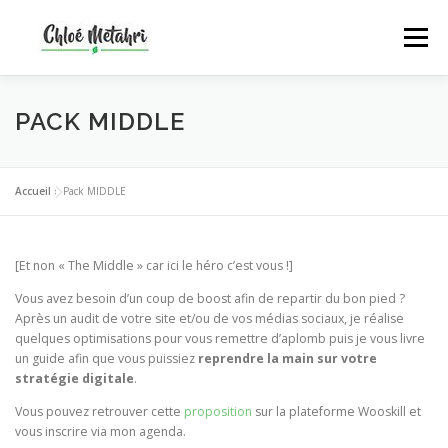
Aller
au
Menu
contenu
DÉCOUVRIR
PRÉSENTATION
SERVICES
PACK MIDDLE
BLOG
CONTACT
Accueil
»
Pack MIDDLE
[Et non « The Middle » car ici le héro c’est vous !]
Vous avez besoin d’un coup de boost afin de repartir du bon pied ?
Après un audit de votre site et/ou de vos médias sociaux, je réalise
quelques optimisations pour vous remettre d’aplomb puis je vous livre
un guide afin que vous puissiez
reprendre la main sur votre
stratégie digitale
.
Vous pouvez retrouver cette
proposition
sur la plateforme Wooskill et
vous inscrire via mon agenda.